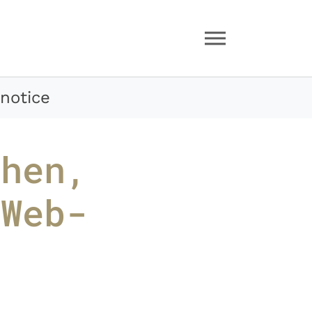
notice
then,
 Web-