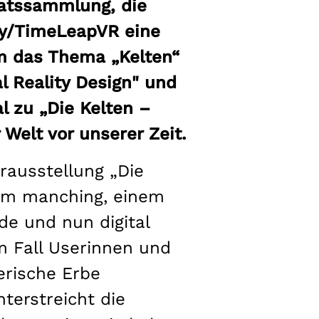
aatssammlung, die
ity/TimeLeapVR eine
um das Thema „Kelten“
l Reality Design" und
 zu „Die Kelten –
 Welt vor unserer Zeit.
erausstellung „Die
eum manching, einem
e und nun digital
m Fall Userinnen und
lerische Erbe
nterstreicht die