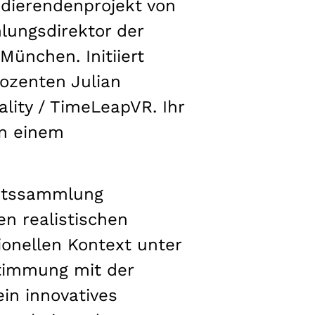
udierendenprojekt von
lungsdirektor der
ünchen. Initiiert
ozenten Julian
ality / TimeLeapVR. Ihr
in einem
aatssammlung
en realistischen
ionellen Kontext unter
stimmung mit der
in innovatives