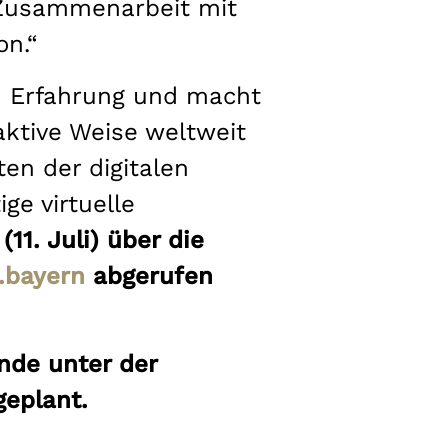
 Zusammenarbeit mit
on.“
n Erfahrung und macht
aktive Weise weltweit
ten der digitalen
ge virtuelle
1. Juli) über die
.bayern
abgerufen
nde unter der
geplant.