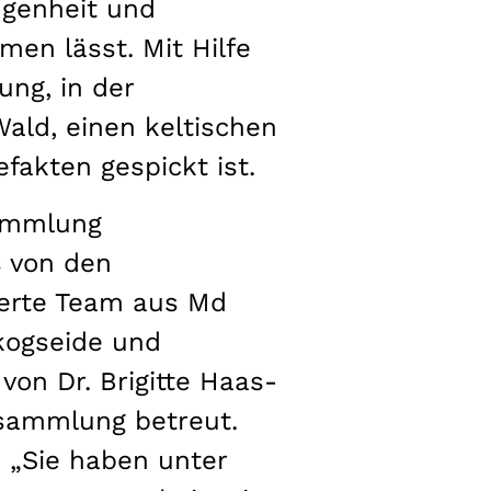
ngenheit und
en lässt. Mit Hilfe
ng, in der
ald, einen keltischen
fakten gespickt ist.
sammlung
s von den
gierte Team aus Md
kogseide und
on Dr. Brigitte Haas-
ssammlung betreut.
: „Sie haben unter