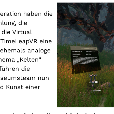
eration haben die
lung, die
ie Virtual
y/TimeLeapVR eine
e ehemals analoge
hema „Kelten“
führen die
Museumsteam nun
nd Kunst einer