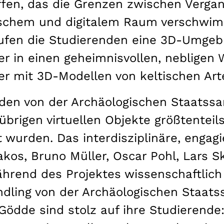
affen, das die Grenzen zwischen Verga
schem und digitalem Raum verschwimm
ufen die Studierenden eine 3D-Umgebu
 in einen geheimnisvollen, nebligen W
er mit 3D-Modellen von keltischen Arte
urden von der Archäologischen Staats
 übrigen virtuellen Objekte größtenteil
t wurden. Das interdisziplinäre, enga
kos, Bruno Müller, Oscar Pohl, Lars S
hrend des Projektes wissenschaftlich v
ndling von der Archäologischen Staat
Gödde sind stolz auf ihre Studierende