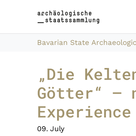
Skip to main content
Skip to page footer
You are here:
Bavarian State Archaeologic
„Die Kelte
Götter“ – 
Experience
09. July