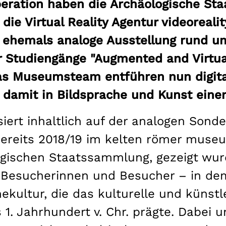
eration haben die Archäologische St
ie Virtual Reality Agentur videoreal
ne ehemals analoge Ausstellung rund 
r Studiengänge "Augmented and Virtua
s Museumsteam entführen nun digital
 damit in Bildsprache und Kunst einer
siert inhaltlich auf der analogen Sond
e bereits 2018/19 im kelten römer mus
ischen Staatssammlung, gezeigt wurd
rt Besucherinnen und Besucher – in de
nekultur, die das kulturelle und künst
 1. Jahrhundert v. Chr. prägte. Dabei u