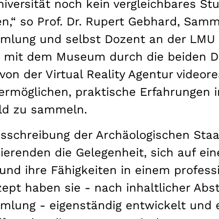
iversität noch kein vergleichbares St
n,“ so Prof. Dr. Rupert Gebhard, Samm
mlung und selbst Dozent an der LMU M
 mit dem Museum durch die beiden D
on der Virtual Reality Agentur videore
ermöglichen, praktische Erfahrungen 
eld zu sammeln.
ausschreibung der Archäologischen St
erenden die Gelegenheit, sich auf ein
und ihre Fähigkeiten in einem profess
zept haben sie - nach inhaltlicher Ab
lung - eigenständig entwickelt und e