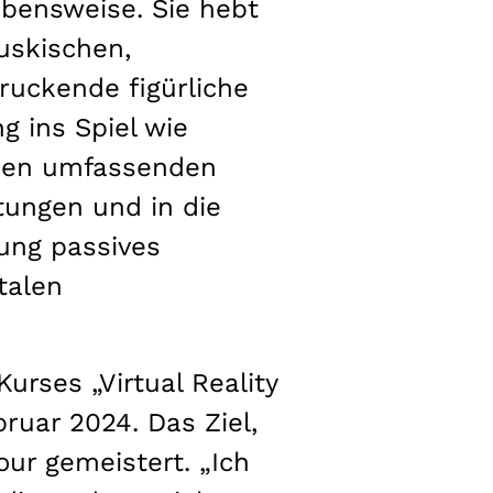
ebensweise. Sie hebt
ruskischen,
ruckende figürliche
g ins Spiel wie
inen umfassenden
utungen und in die
lung passives
talen
rses „Virtual Reality
uar 2024. Das Ziel,
our gemeistert. „Ich