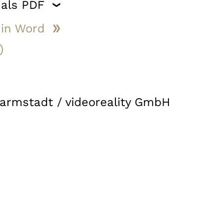
 als PDF
 in Word
)
armstadt / videoreality GmbH
n Bayern