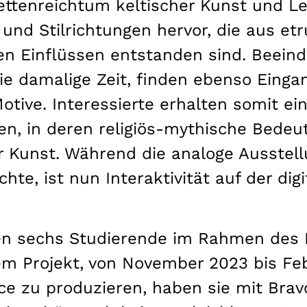
cettenreichtum keltischer Kunst und L
 und Stilrichtungen hervor, die aus et
en Einflüssen entstanden sind. Beeind
die damalige Zeit, finden ebenso Eingan
tive. Interessierte erhalten somit e
lten, in deren religiös-mythische Bede
er Kunst. Während die analoge Ausstel
te, ist nun Interaktivität auf der digi
en sechs Studierende im Rahmen des Ku
 Projekt, von November 2023 bis Febr
ce zu produzieren, haben sie mit Brav