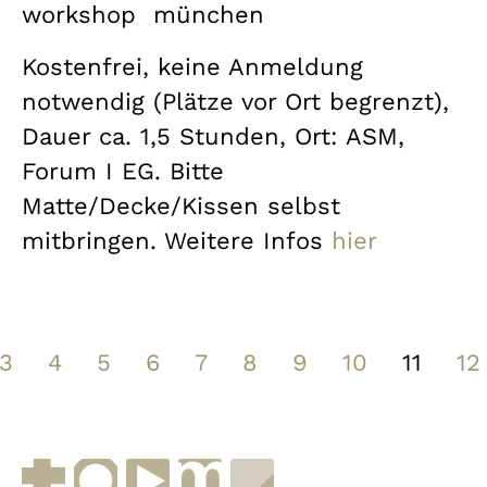
workshop
münchen
Kostenfrei, keine Anmeldung
notwendig (Plätze vor Ort begrenzt),
Dauer ca. 1,5 Stunden, Ort: ASM,
Forum I EG. Bitte
Matte/Decke/Kissen selbst
mitbringen. Weitere Infos
hier
3
4
5
6
7
8
9
10
11
12