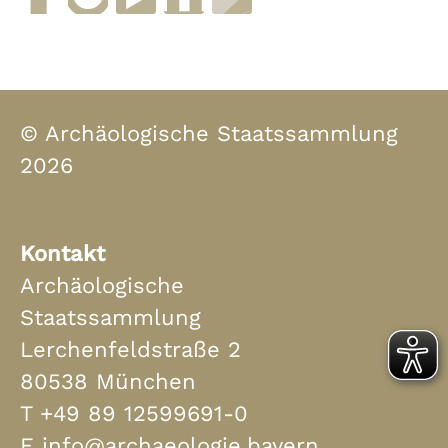
Facebook
Instagram
YouTube
muenchen.de
Museen in Bayern
© Archäologische Staatssammlung
2026
Kontakt
Archäologische
Staatssammlung
Lerchenfeldstraße 2
80538 München
T
+49 89 12599691-0
E
info@archaeologie.bayern