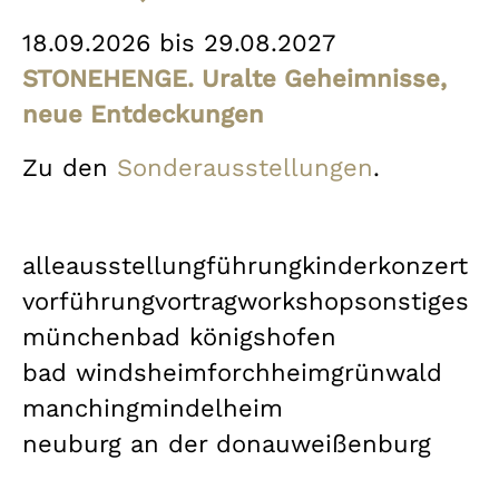
18.09.2026 bis 29.08.2027
STONEHENGE. Uralte Geheimnisse,
neue Entdeckungen
Zu den
Sonderausstellungen
.
alle
ausstellung
führung
kinder
konzert
vorführung
vortrag
workshop
sonstiges
münchen
bad königshofen
bad windsheim
forchheim
grünwald
manching
mindelheim
neuburg an der donau
weißenburg