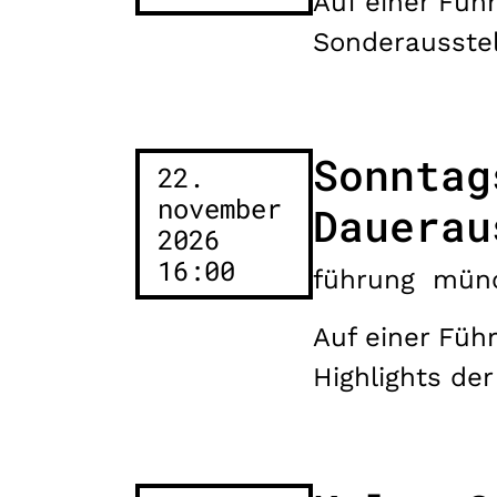
Auf einer Füh
Sonderausste
Sonntag
22.
november
Dauerau
2026
16:00
führung
mün
Auf einer Füh
Highlights de