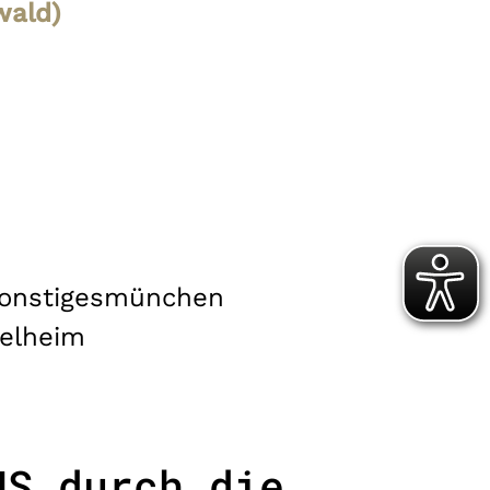
wald)
onstiges
münchen
elheim
HS durch die