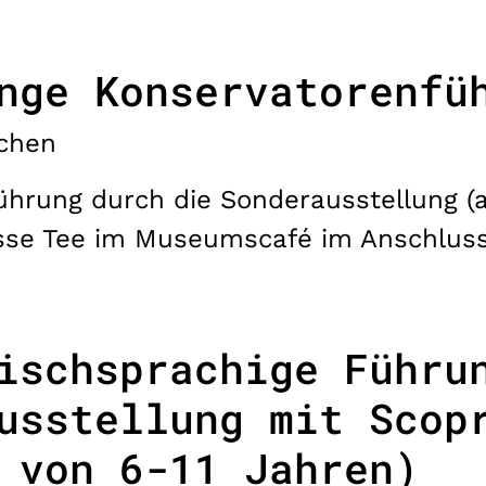
nge Konservatorenfü
chen
ührung durch die Sonderausstellung (a
asse Tee im Museumscafé im Anschlus
ischsprachige Führu
usstellung mit Scop
 von 6-11 Jahren)