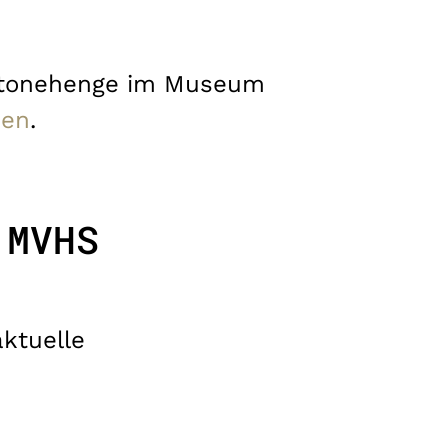
 Stonehenge im Museum
den
.
 MVHS
ktuelle