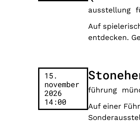
ausstellung
f
Auf spieleri
entdecken. Gef
Stonehe
15.
november
führung
mün
2026
14:00
Auf einer Füh
Sonderausste