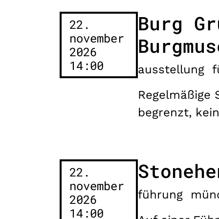
Burg Gr
22.
november
Burgmus
2026
14:00
ausstellung
f
Regelmäßige S
begrenzt, kein
Stonehe
22.
november
führung
mün
2026
14:00