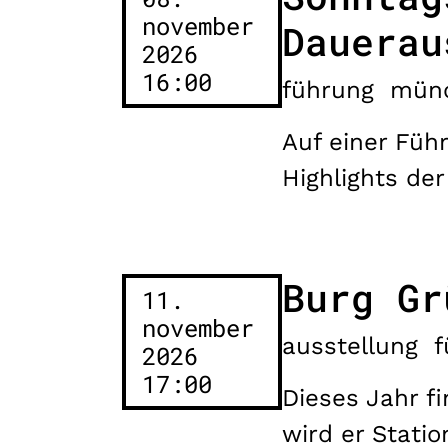
november
Dauerau
2026
16:00
führung
mün
Auf einer Füh
Highlights de
Burg Gr
11.
november
ausstellung
f
2026
17:00
Dieses Jahr fi
wird er Stati