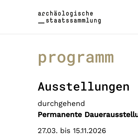
Zum Hauptinhalt springen
Skip to page footer
programm
Ausstellungen
durchgehend
Permanente Dauerausstell
27.03. bis 15.11.2026