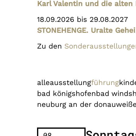
Karl Valentin und die alte
18.09.2026 bis 29.08.2027
STONEHENGE. Uralte Gehei
Zu den
Sonderausstellunge
alle
ausstellung
führung
kind
bad königshofen
bad winds
neuburg an der donau
weiß
Sonntag
08.