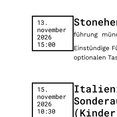
Stonehe
13.
november
führung
mün
2026
15:00
Einstündige F
optionalen T
Italien
15.
november
Sondera
2026
(Kinder
10:30