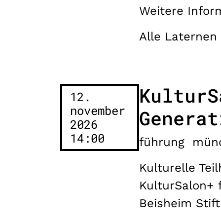
Weitere Infor
Alle Laternen
KulturS
12.
november
Generat
2026
14:00
führung
mün
Kulturelle Te
KulturSalon+ 
Beisheim Stif