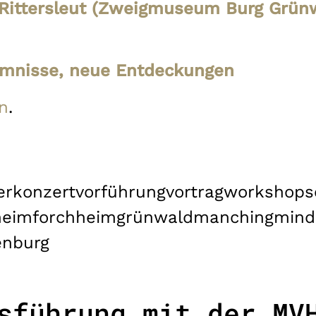
n Rittersleut (Zweigmuseum Burg Grün
mnisse, neue Entdeckungen
n
.
er
konzert
vorführung
vortrag
workshop
s
heim
forchheim
grünwald
manching
mind
enburg
sführung mit der MV