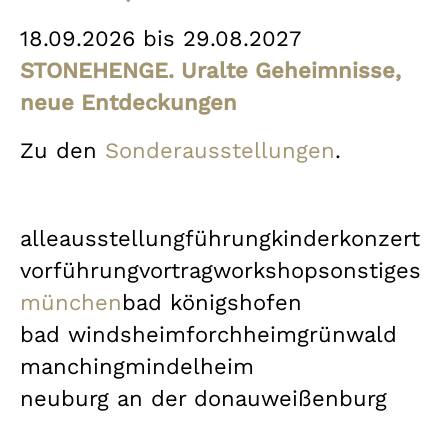
18.09.2026 bis 29.08.2027
STONEHENGE. Uralte Geheimnisse,
neue Entdeckungen
Zu den
Sonderausstellungen
.
alle
ausstellung
führung
kinder
konzert
vorführung
vortrag
workshop
sonstiges
münchen
bad königshofen
bad windsheim
forchheim
grünwald
manching
mindelheim
neuburg an der donau
weißenburg