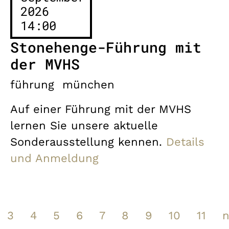
2026
14:00
Stonehenge-Führung mit
der MVHS
führung
münchen
Auf einer Führung mit der MVHS
lernen Sie unsere aktuelle
Sonderausstellung kennen.
Details
und Anmeldung
3
4
5
6
7
8
9
10
11
n