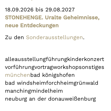
18.09.2026 bis 29.08.2027
STONEHENGE. Uralte Geheimnisse,
neue Entdeckungen
Zu den
Sonderausstellungen
.
alle
ausstellung
führung
kinder
konzert
vorführung
vortrag
workshop
sonstiges
münchen
bad königshofen
bad windsheim
forchheim
grünwald
manching
mindelheim
neuburg an der donau
weißenburg