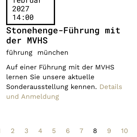
2027
14:00
Stonehenge-Führung mit
der MVHS
führung
münchen
Auf einer Führung mit der MVHS
lernen Sie unsere aktuelle
Sonderausstellung kennen.
Details
und Anmeldung
1
2
3
4
5
6
7
8
9
10