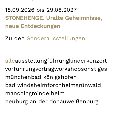
18.09.2026 bis 29.08.2027
STONEHENGE. Uralte Geheimnisse,
neue Entdeckungen
Zu den
Sonderausstellungen
.
alle
ausstellung
führung
kinder
konzert
vorführung
vortrag
workshop
sonstiges
münchen
bad königshofen
bad windsheim
forchheim
grünwald
manching
mindelheim
neuburg an der donau
weißenburg