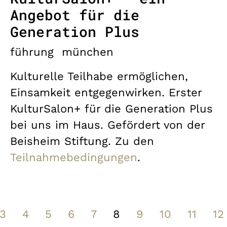
Angebot für die
Generation Plus
führung
münchen
Kulturelle Teilhabe ermöglichen,
Einsamkeit entgegenwirken. Erster
KulturSalon+ für die Generation Plus
bei uns im Haus. Gefördert von der
Beisheim Stiftung. Zu den
Teilnahmebedingungen
.
3
4
5
6
7
8
9
10
11
12