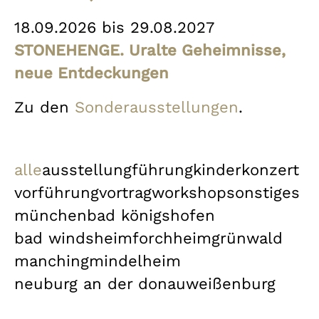
18.09.2026 bis 29.08.2027
STONEHENGE. Uralte Geheimnisse,
neue Entdeckungen
Zu den
Sonderausstellungen
.
alle
ausstellung
führung
kinder
konzert
vorführung
vortrag
workshop
sonstiges
münchen
bad königshofen
bad windsheim
forchheim
grünwald
manching
mindelheim
neuburg an der donau
weißenburg