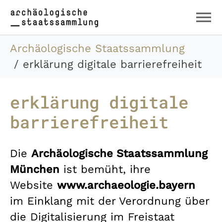
Zum Hauptinhalt springen
Skip to page footer
Sie sind hier:
Archäologische Staatssammlung
erklärung digitale barrierefreiheit
erklärung digitale
barrierefreiheit
Die
Archäologische Staatssammlung
München
ist bemüht, ihre
Website
www.archaeologie.bayern
im Einklang mit der Verordnung über
die Digitalisierung im Freistaat