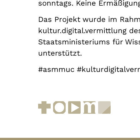
sonntags. Keine Ermäßigun
Das Projekt wurde im Rah
kultur.digital.vermittlung d
Staatsministeriums für Wis
unterstützt.
#asmmuc #kulturdigitalver
Facebook
Instagram
YouTube
muenchen.de
Museen i