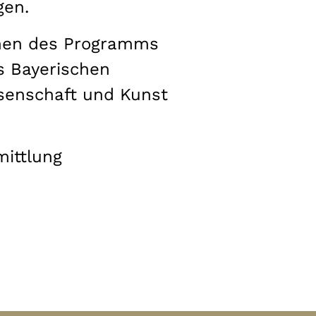
gen.
men des Programms
es Bayerischen
senschaft und Kunst
mittlung
n Bayern