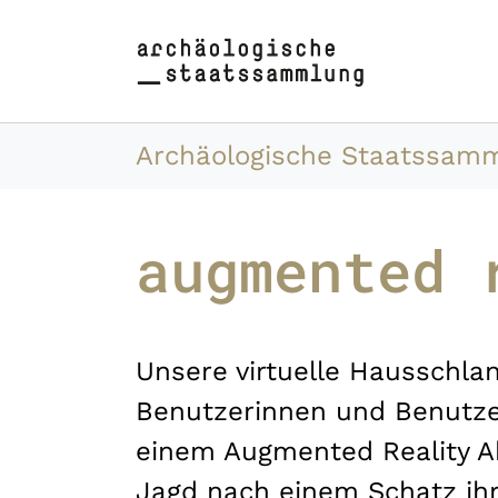
Zum Hauptinhalt springen
Skip to page footer
Sie sind hier:
Archäologische Staatssam
augmented 
Unsere virtuelle Hausschlan
Benutzerinnen und Benutzer
einem Augmented Reality Ab
Jagd nach einem Schatz ihr