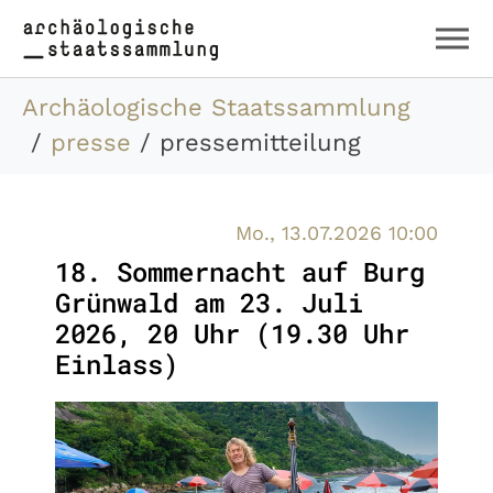
Zum Hauptinhalt springen
Skip to page footer
Sie sind hier:
Archäologische Staatssammlung
presse
pressemitteilung
Mo., 13.07.2026 10:00
18. Sommernacht auf Burg
Grünwald am 23. Juli
2026, 20 Uhr (19.30 Uhr
Einlass)