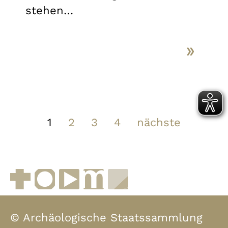
stehen…
1
2
3
4
nächste
Facebook
Instagram
YouTube
muenchen.de
Museen in Bayern
© Archäologische Staatssammlung