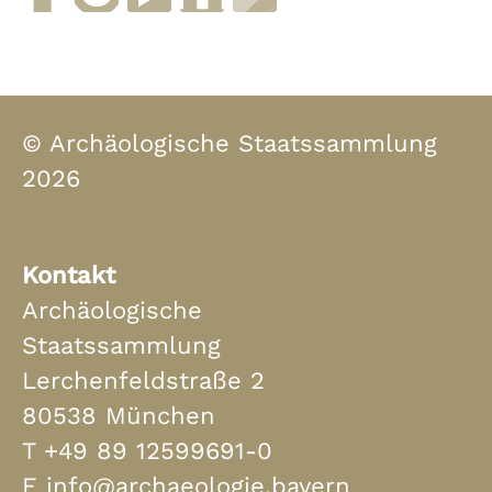
Facebook
Instagram
YouTube
muenchen.de
Museen in Bayern
© Archäologische Staatssammlung
2026
Kontakt
Archäologische
Staatssammlung
Lerchenfeldstraße 2
80538 München
T
+49 89 12599691-0
E
info@archaeologie.bayern