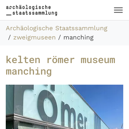
Zum Hauptinhalt springen
Skip to page footer
Sie sind hier:
Archäologische Staatssammlung
zweigmuseen
manching
kelten römer museum
manching