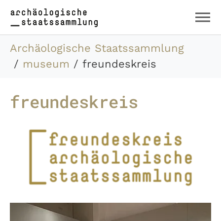
Zum Hauptinhalt springen
Skip to page footer
Sie sind hier:
Archäologische Staatssammlung
museum
freundeskreis
freundeskreis