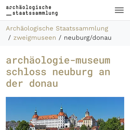
Zum Hauptinhalt springen
Skip to page footer
Sie sind hier:
Archäologische Staatssammlung
zweigmuseen
neuburg/donau
archäologie-museum
schloss neuburg an
der donau