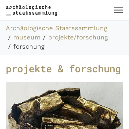
Zum Hauptinhalt springen
Skip to page footer
Sie sind hier:
Archäologische Staatssammlung
museum
projekte/forschung
forschung
projekte & forschung