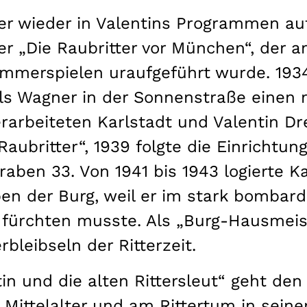
er wieder in Valentins Programmen auf
er „Die Raubritter vor München“, der a
merspielen uraufgeführt wurde. 1934 
s Wagner in der Sonnenstraße einen mi
 erarbeiteten Karlstadt und Valentin D
Raubritter“, 1939 folgte die Einrichtu
raben 33. Von 1941 bis 1943 logierte Ka
en der Burg, weil er im stark bombar
ürchten musste. Als „Burg-Hausmeist
bleibseln der Ritterzeit.
tin und die alten Rittersleut“ geht de
 Mittelalter und am Rittertum in seiner