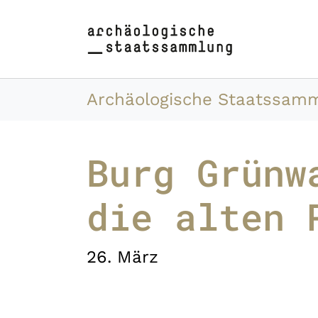
Zum Hauptinhalt springen
Skip to page footer
Sie sind hier:
Archäologische Staatssam
Burg Grünw
die alten 
26. März