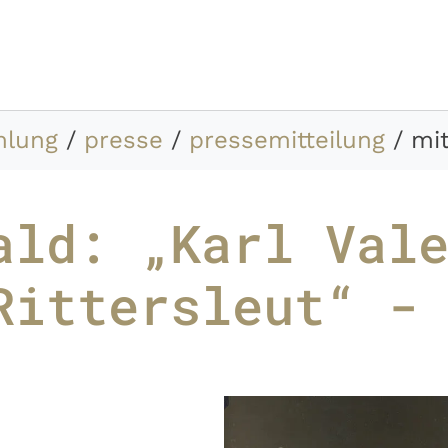
mlung
presse
pressemitteilung
mit
ald: „Karl Val
Rittersleut“ -