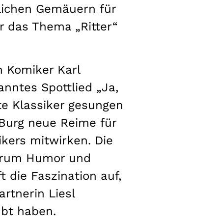
erlichen Gemäuern für
ür das Thema „Ritter“
m Komiker Karl
anntes Spottlied „Ja,
nte Klassiker gesungen
Burg neue Reime für
ikers mitwirken. Die
Forum Humor und
 die Faszination auf,
artnerin Liesl
übt haben.