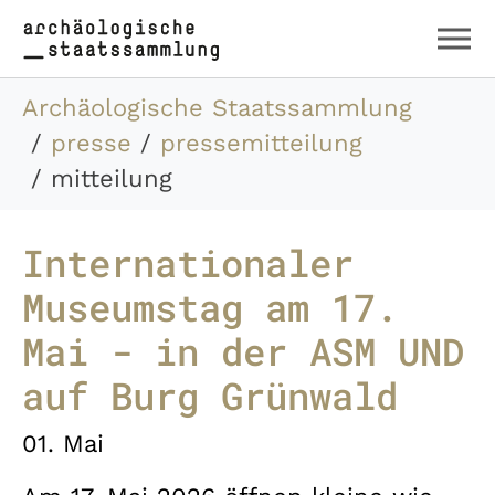
Zum Hauptinhalt springen
Skip to page footer
Sie sind hier:
Archäologische Staatssammlung
presse
pressemitteilung
mitteilung
Internationaler
Museumstag am 17.
Mai - in der ASM UND
auf Burg Grünwald
01. Mai