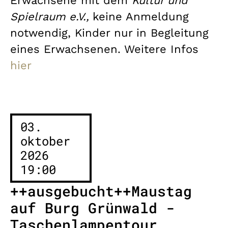
Erwachsene mit dem
Kultur und
Spielraum e.V.,
keine Anmeldung
notwendig, Kinder nur in Begleitung
eines Erwachsenen. Weitere Infos
hier
03.
oktober
2026
19:00
++ausgebucht++Maustag
auf Burg Grünwald -
Taschenlampentour