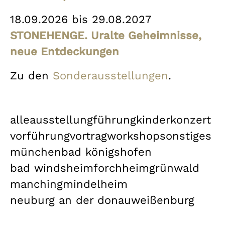
18.09.2026 bis 29.08.2027
STONEHENGE. Uralte Geheimnisse,
neue Entdeckungen
Zu den
Sonderausstellungen
.
alle
ausstellung
führung
kinder
konzert
vorführung
vortrag
workshop
sonstiges
münchen
bad königshofen
bad windsheim
forchheim
grünwald
manching
mindelheim
neuburg an der donau
weißenburg