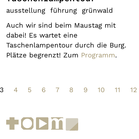
ausstellung
führung
grünwald
Auch wir sind beim Maustag mit
dabei! Es wartet eine
Taschenlampentour durch die Burg.
Plätze begrenzt! Zum
Programm
.
3
4
5
6
7
8
9
10
11
12
Facebook
Instagram
YouTube
muenchen.de
Museen in Bayern