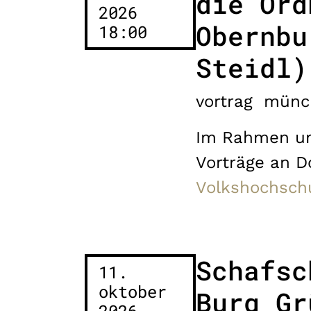
die Ord
2026
Obernbu
18:00
Steidl)
vortrag
münc
Im Rahmen un
Vorträge an 
Volkshochsch
Schafsc
11.
oktober
Burg Gr
2026