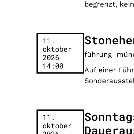
begrenzt, kein
Stonehe
11.
oktober
führung
mün
2026
14:00
Auf einer Füh
Sonderausste
Sonntag
11.
oktober
Dauerau
2026