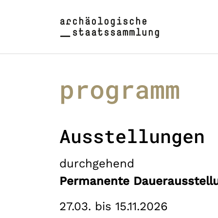
Zum Hauptinhalt springen
Skip to page footer
programm
Ausstellungen
durchgehend
Permanente Dauerausstell
27.03. bis 15.11.2026