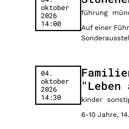
oktober
führung
mün
2026
14:00
Auf einer Füh
Sonderausste
Familie
04.
oktober
"Leben 
2026
14:30
kinder
sonsti
6-10 Jahre, 14