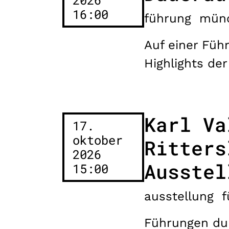
16:00
führung
mün
Auf einer Füh
Highlights de
Karl Va
17.
oktober
Ritters
2026
Ausstel
15:00
ausstellung
f
Führungen durc