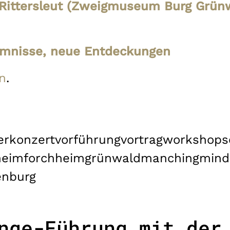
n Rittersleut (Zweigmuseum Burg Grün
mnisse, neue Entdeckungen
n
.
er
konzert
vorführung
vortrag
workshop
s
heim
forchheim
grünwald
manching
mind
enburg
nge-Führung mit der