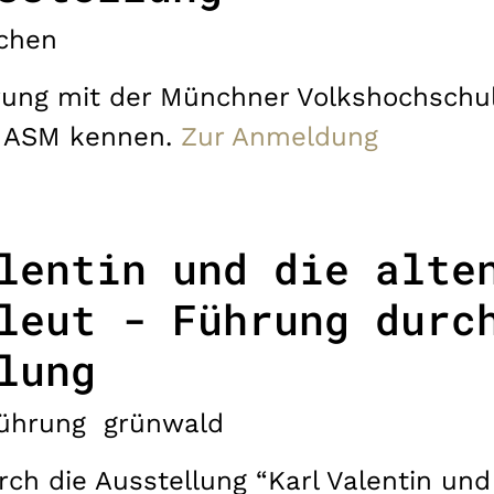
chen
rung mit der Münchner Volkshochschul
r ASM kennen.
Zur Anmeldung
lentin und die alte
leut - Führung durc
lung
ührung
grünwald
h die Ausstellung “Karl Valentin und 