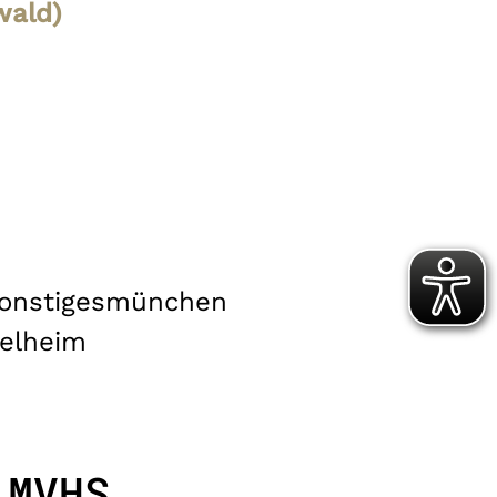
wald)
onstiges
münchen
elheim
 MVHS