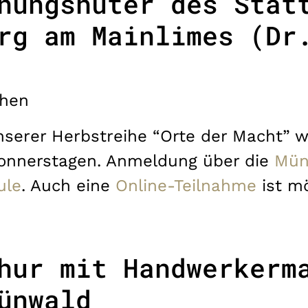
nungshüter des Stat
rg am Mainlimes (Dr
hen
serer Herbstreihe “Orte der Macht” 
Donnerstagen. Anmeldung über die
Mün
ule
. Auch eine
Online-Teilnahme
ist mö
hur mit Handwerkerm
ünwald