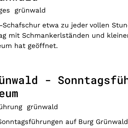
ges
grünwald
e-Schafschur etwa zu jeder vollen Stun
-Tag mit Schmankerlständen und klei
um hat geöffnet.
ünwald - Sonntagsfü
eum
ührung
grünwald
onntagsführungen auf Burg Grünwald. 