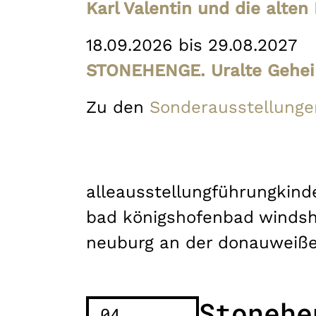
Karl Valentin und die alte
18.09.2026 bis 29.08.2027
STONEHENGE. Uralte Gehei
Zu den
Sonderausstellunge
alle
ausstellung
führung
kind
bad königshofen
bad winds
neuburg an der donau
weiß
Stonehe
04.