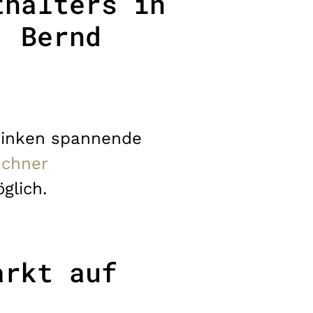
thalters in
. Bernd
winken spannende
chner
glich.
arkt auf