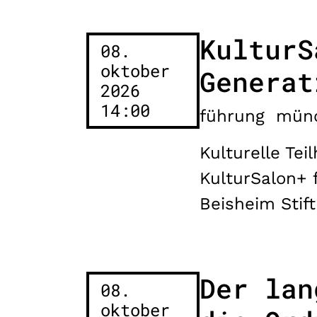
KulturS
08.
oktober
Generat
2026
14:00
führung
mün
Kulturelle Te
KulturSalon+ 
Beisheim Stif
Der lan
08.
oktober