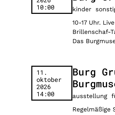
10:00
kinder
sonsti
10-17 Uhr. Liv
Brillenschaf
Das Burgmuse
Burg Gr
11.
oktober
Burgmus
2026
14:00
ausstellung
f
Regelmäßige S