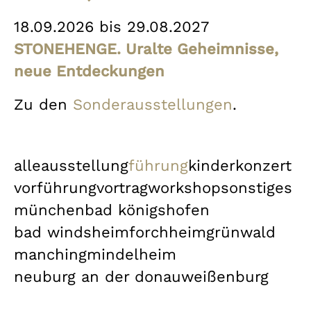
18.09.2026 bis 29.08.2027
STONEHENGE. Uralte Geheimnisse,
neue Entdeckungen
Zu den
Sonderausstellungen
.
alle
ausstellung
führung
kinder
konzert
vorführung
vortrag
workshop
sonstiges
münchen
bad königshofen
bad windsheim
forchheim
grünwald
manching
mindelheim
neuburg an der donau
weißenburg