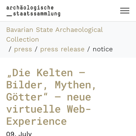
Skip to main content
Skip to page footer
You are here:
Bavarian State Archaeological
Collection
press
press release
notice
„Die Kelten –
Bilder, Mythen,
Götter“ – neue
virtuelle Web-
Experience
09. July