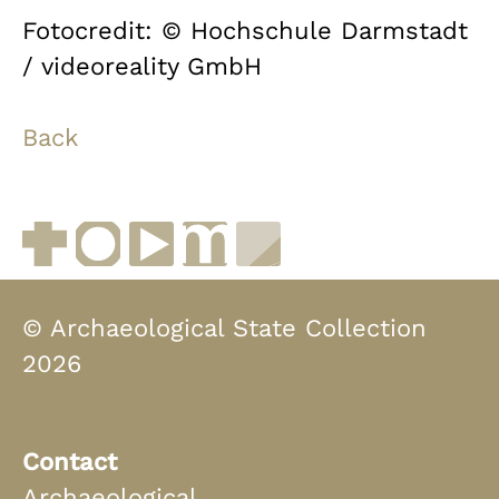
Fotocredit: © Hochschule Darmstadt
/ videoreality GmbH
Back
Facebook
Instagram
YouTube
muenchen.de
Museen in Bayern
© Archaeological State Collection
2026
Contact
Archaeological